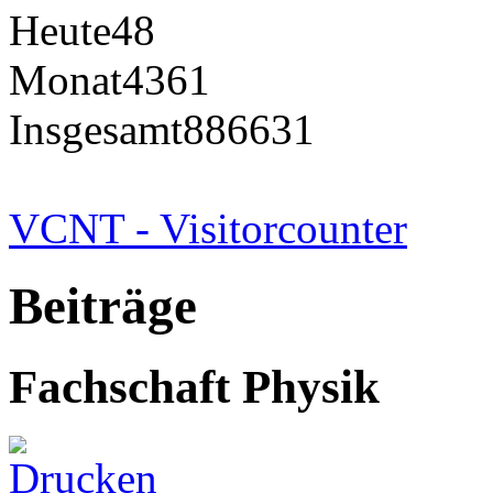
Heute
48
Monat
4361
Insgesamt
886631
VCNT - Visitorcounter
Beiträge
Fachschaft Physik